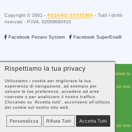
Copyright © 2001 -
PESARO SYSTEM®
- Tutti i diritti
riservati - P.IVA. 02058680410
Facebook Pesaro System
Facebook SuperEnal8
Rispettiamo la tua privacy
Warning
: include(./whatsapp/whatsappblock.php): Failed to
open stream: No such file or directory in
Utilizziamo i cookie per migliorare la tua
esperienza di navigazione, ad esempio per
/gopanel/sites/superenal8.com/_footer-script.php
on line
salvare le tue preferenze, accedere ad aree
44
riservate o per analizzare il nostro traffico.
Cliccando su 'Accetta tutti', acconsenti all'utilizzo
Warning
: include(): Failed opening
dei cookie sul nostro sito web.
'./whatsapp/whatsappblock.php' for inclusion
(include_path='.:/usr/share/php') in
Personalizza
Rifiuta Tutti
Accetta Tutti
/gopanel/sites/superenal8.com/_footer-script.php
on line
44