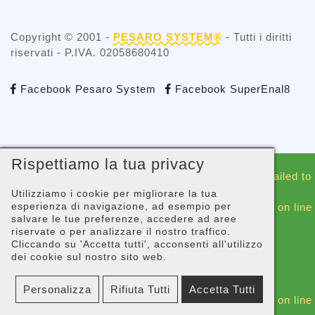
Copyright © 2001 -
PESARO SYSTEM®
- Tutti i diritti
riservati - P.IVA. 02058680410
Facebook Pesaro System
Facebook SuperEnal8
Rispettiamo la tua privacy
Warning
: include(./whatsapp/whatsappblock.php): Failed to
open stream: No such file or directory in
Utilizziamo i cookie per migliorare la tua
esperienza di navigazione, ad esempio per
/gopanel/sites/superenal8.com/_footer-script.php
on line
salvare le tue preferenze, accedere ad aree
44
riservate o per analizzare il nostro traffico.
Cliccando su 'Accetta tutti', acconsenti all'utilizzo
Warning
: include(): Failed opening
dei cookie sul nostro sito web.
'./whatsapp/whatsappblock.php' for inclusion
(include_path='.:/usr/share/php') in
Personalizza
Rifiuta Tutti
Accetta Tutti
/gopanel/sites/superenal8.com/_footer-script.php
on line