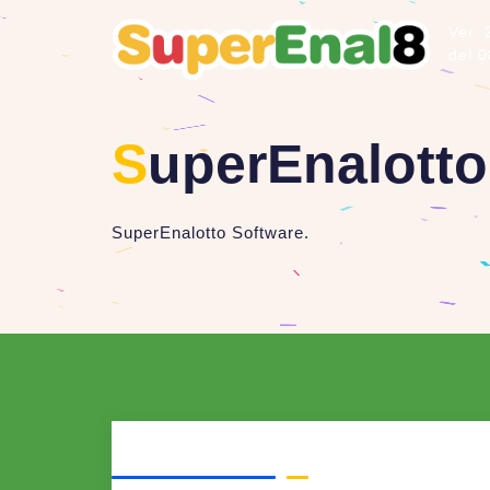
Ver. 
del 
S
uperEnalotto
SuperEnalotto Software.