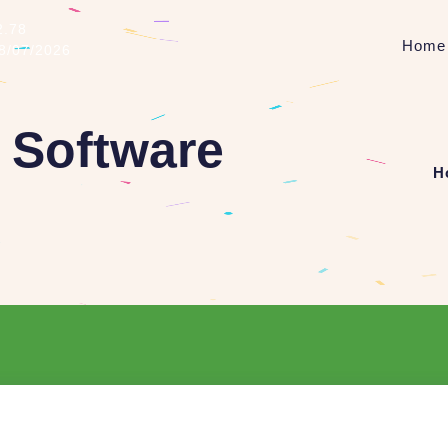
2.78
Home
08/07/2026
 Software
H