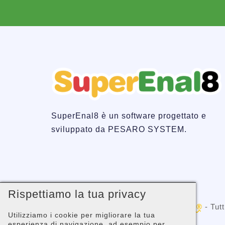
SuperEnal8 è un software progettato e
sviluppato da PESARO SYSTEM.
Rispettiamo la tua privacy
Copyright © 2001 -
PESARO SYSTEM®
- Tutti
Utilizziamo i cookie per migliorare la tua
02058680410
esperienza di navigazione, ad esempio per