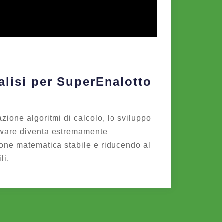
lisi per SuperEnalotto
azione algoritmi di calcolo, lo sviluppo
tware diventa estremamente
one matematica stabile e riducendo al
li.