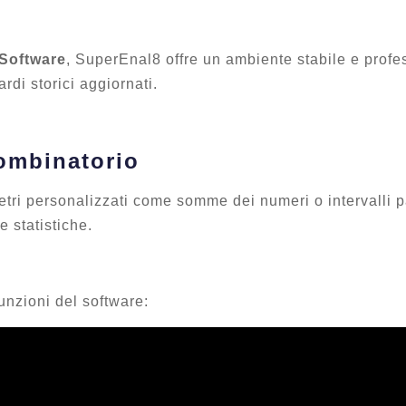
e
Software
, SuperEnal8 offre un ambiente stabile e profe
ardi storici aggiornati.
combinatorio
tri personalizzati come somme dei numeri o intervalli pa
 statistiche.
unzioni del software: