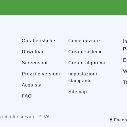
Caratteristiche
Come iniziare
I
P
Download
Creare sistemi
E
Screenshot
Creare algoritmi
W
Prezzi e versioni
Impostazioni
stampante
T
Acquista
Sitemap
FAQ
 i diritti riservati - P.IVA.
Faceb