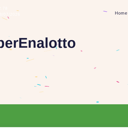
2.78
Home
08/07/2026
perEnalotto