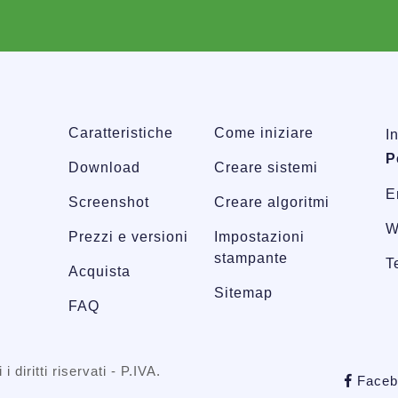
Caratteristiche
Come iniziare
I
P
Download
Creare sistemi
E
Screenshot
Creare algoritmi
W
Prezzi e versioni
Impostazioni
stampante
T
Acquista
Sitemap
FAQ
 i diritti riservati - P.IVA.
Faceb