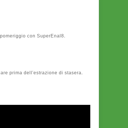
el pomeriggio con SuperEnal8.
care prima dell'estrazione di stasera.