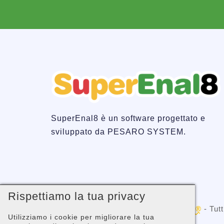
SuperEnal8 è un software progettato e
sviluppato da PESARO SYSTEM.
Rispettiamo la tua privacy
Copyright © 2001 -
PESARO SYSTEM®
- Tutti
Utilizziamo i cookie per migliorare la tua
02058680410