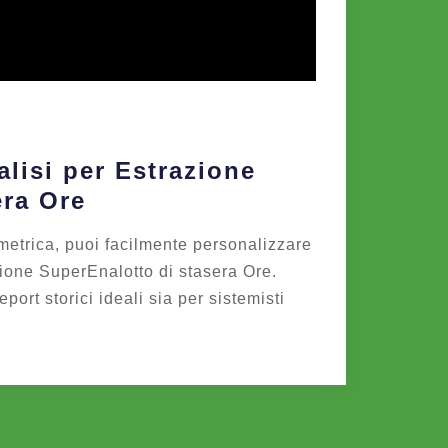
lisi per Estrazione
era Ore
metrica, puoi facilmente personalizzare
azione SuperEnalotto di stasera Ore.
report storici ideali sia per sistemisti