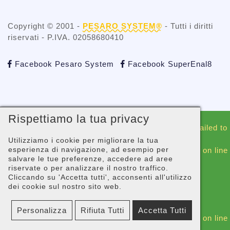
Copyright © 2001 -
PESARO SYSTEM®
- Tutti i diritti
riservati - P.IVA. 02058680410
Facebook Pesaro System
Facebook SuperEnal8
Rispettiamo la tua privacy
Warning
: include(./whatsapp/whatsappblock.php): Failed to
open stream: No such file or directory in
Utilizziamo i cookie per migliorare la tua
esperienza di navigazione, ad esempio per
/gopanel/sites/superenal8.com/_footer-script.php
on line
salvare le tue preferenze, accedere ad aree
44
riservate o per analizzare il nostro traffico.
Cliccando su 'Accetta tutti', acconsenti all'utilizzo
Warning
: include(): Failed opening
dei cookie sul nostro sito web.
'./whatsapp/whatsappblock.php' for inclusion
(include_path='.:/usr/share/php') in
Personalizza
Rifiuta Tutti
Accetta Tutti
/gopanel/sites/superenal8.com/_footer-script.php
on line
44