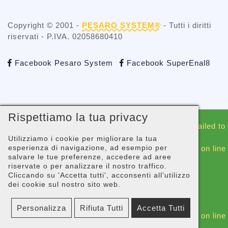
Copyright © 2001 -
PESARO SYSTEM®
- Tutti i diritti
riservati - P.IVA. 02058680410
Facebook Pesaro System
Facebook SuperEnal8
Rispettiamo la tua privacy
Warning
: include(./whatsapp/whatsappblock.php): Failed to
open stream: No such file or directory in
Utilizziamo i cookie per migliorare la tua
esperienza di navigazione, ad esempio per
/gopanel/sites/superenal8.com/_footer-script.php
on line
salvare le tue preferenze, accedere ad aree
44
riservate o per analizzare il nostro traffico.
Cliccando su 'Accetta tutti', acconsenti all'utilizzo
Warning
: include(): Failed opening
dei cookie sul nostro sito web.
'./whatsapp/whatsappblock.php' for inclusion
(include_path='.:/usr/share/php') in
Personalizza
Rifiuta Tutti
Accetta Tutti
/gopanel/sites/superenal8.com/_footer-script.php
on line
44