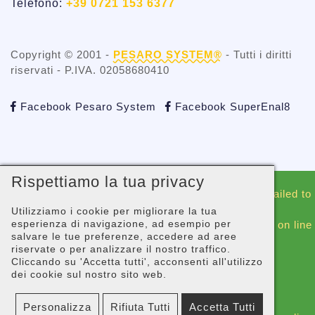
Telefono:
+39 0721 153 6377
Copyright © 2001 -
PESARO SYSTEM®
- Tutti i diritti
riservati - P.IVA. 02058680410
Facebook Pesaro System
Facebook SuperEnal8
Rispettiamo la tua privacy
Warning
: include(./whatsapp/whatsappblock.php): Failed to
open stream: No such file or directory in
Utilizziamo i cookie per migliorare la tua
esperienza di navigazione, ad esempio per
/gopanel/sites/superenal8.com/_footer-script.php
on line
salvare le tue preferenze, accedere ad aree
44
riservate o per analizzare il nostro traffico.
Cliccando su 'Accetta tutti', acconsenti all'utilizzo
Warning
: include(): Failed opening
dei cookie sul nostro sito web.
'./whatsapp/whatsappblock.php' for inclusion
(include_path='.:/usr/share/php') in
Personalizza
Rifiuta Tutti
Accetta Tutti