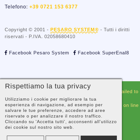
Telefono:
+39 0721 153 6377
Copyright © 2001 -
PESARO SYSTEM®
- Tutti i diritti
riservati - P.IVA. 02058680410
Facebook Pesaro System
Facebook SuperEnal8
Rispettiamo la tua privacy
Warning
: include(./whatsapp/whatsappblock.php): Failed to
open stream: No such file or directory in
Utilizziamo i cookie per migliorare la tua
esperienza di navigazione, ad esempio per
/gopanel/sites/superenal8.com/_footer-script.php
on line
salvare le tue preferenze, accedere ad aree
44
riservate o per analizzare il nostro traffico.
Cliccando su 'Accetta tutti', acconsenti all'utilizzo
Warning
: include(): Failed opening
dei cookie sul nostro sito web.
'./whatsapp/whatsappblock.php' for inclusion
(include_path='.:/usr/share/php') in