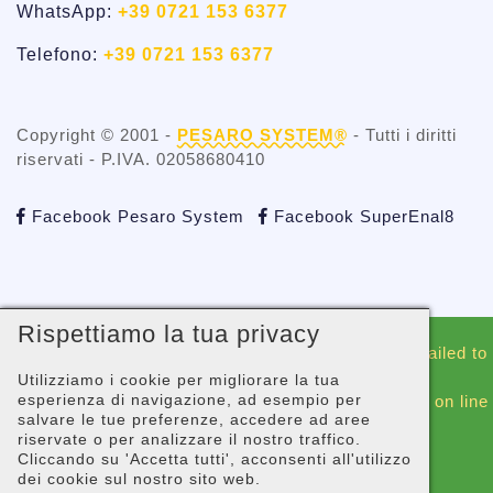
WhatsApp:
+39 0721 153 6377
Telefono:
+39 0721 153 6377
Copyright © 2001 -
PESARO SYSTEM®
- Tutti i diritti
riservati - P.IVA. 02058680410
Facebook Pesaro System
Facebook SuperEnal8
Rispettiamo la tua privacy
Warning
: include(./whatsapp/whatsappblock.php): Failed to
open stream: No such file or directory in
Utilizziamo i cookie per migliorare la tua
esperienza di navigazione, ad esempio per
/gopanel/sites/superenal8.com/_footer-script.php
on line
salvare le tue preferenze, accedere ad aree
44
riservate o per analizzare il nostro traffico.
Cliccando su 'Accetta tutti', acconsenti all'utilizzo
Warning
: include(): Failed opening
dei cookie sul nostro sito web.