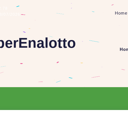
2.78
Home
08/07/2026
perEnalotto
Ho