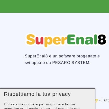
SuperEnal8 è un software progettato e
sviluppato da PESARO SYSTEM.
Rispettiamo la tua privacy
Copyright © 2001 -
PESARO SYSTEM®
- Tutti
Utilizziamo i cookie per migliorare la tua
02058680410
esperienza di navigazione, ad esempio per