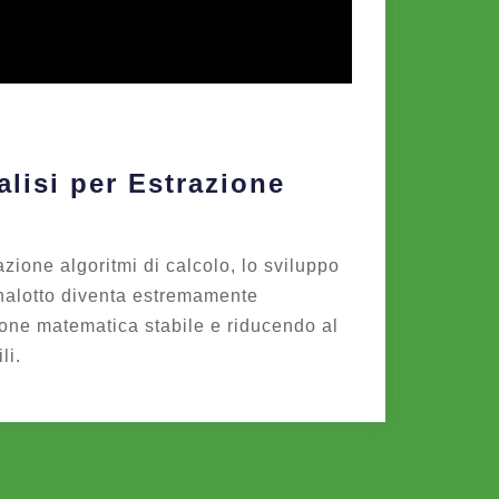
lisi per Estrazione
azione algoritmi di calcolo, lo sviluppo
nalotto diventa estremamente
one matematica stabile e riducendo al
li.