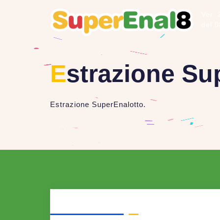
Ver. 
del 
E
strazione Su
Estrazione SuperEnalotto.