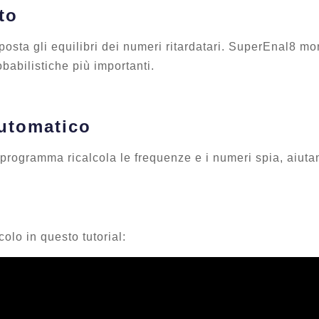
to
osta gli equilibri dei numeri ritardatari. SuperEnal8 mo
obabilistiche più importanti.
utomatico
il programma ricalcola le frequenze e i numeri spia, aiutan
olo in questo tutorial: