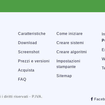
Caratteristiche
Come iniziare
I
P
Download
Creare sistemi
E
Screenshot
Creare algoritmi
W
Prezzi e versioni
Impostazioni
stampante
T
Acquista
Sitemap
FAQ
 i diritti riservati - P.IVA.
Faceb