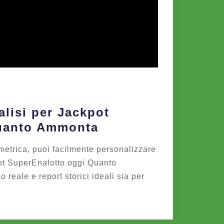
lisi per Jackpot
Quanto Ammonta
metrica, puoi facilmente personalizzare
kpot SuperEnalotto oggi Quanto
o reale e report storici ideali sia per