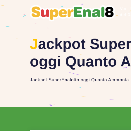
Ver. 
del 
J
ackpot Super
oggi Quanto 
Jackpot SuperEnalotto oggi Quanto Ammonta.