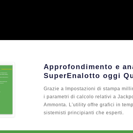
Approfondimento e ana
SuperEnalotto oggi 
Grazie a Impostazioni di stampa milli
i parametri di calcolo relativi a Jac
Ammonta. L'utility offre grafici in temp
sistemisti principianti che esperti.