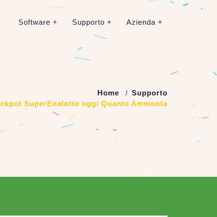
Software
Supporto
Azienda
Home
Supporto
ackpot SuperEnalotto oggi Quanto Ammonta