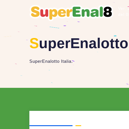
Ver. 
del 
S
uperEnalotto 
SuperEnalotto Italia.