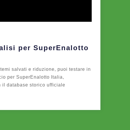
lisi per SuperEnalotto
stemi salvati e riduzione, puoi testare in
cio per SuperEnalotto Italia,
 il database storico ufficiale