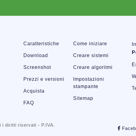
Caratteristiche
Come iniziare
I
P
Download
Creare sistemi
E
Screenshot
Creare algoritmi
W
Prezzi e versioni
Impostazioni
stampante
T
Acquista
Sitemap
FAQ
 i diritti riservati - P.IVA.
Faceb