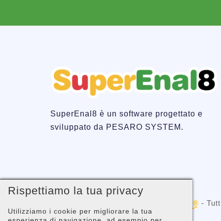
SuperEnal8 è un software progettato e
sviluppato da PESARO SYSTEM.
Rispettiamo la tua privacy
Copyright © 2001 -
PESARO SYSTEM®
- Tutti
Utilizziamo i cookie per migliorare la tua
02058680410
esperienza di navigazione, ad esempio per